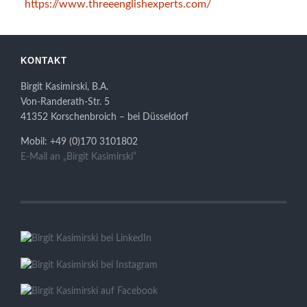
https://www.threeenglishexperts.com/
KONTAKT
Birgit Kasimirski, B.A.
Von-Randerath-Str. 5
41352 Korschenbroich – bei Düsseldorf
Mobil: +49 (0)170 3101802
E-Mail an „Birgit Kasimirski“